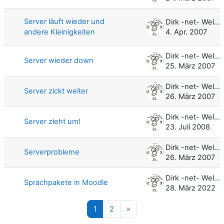
Server läuft wieder und
Dirk -net- Weller
andere Kleinigkeiten
4. Apr. 2007
Dirk -net- Weller
Server wieder down
25. März 2007
Dirk -net- Weller
Server zickt weiter
26. März 2007
Dirk -net- Weller
Server zieht um!
23. Juli 2008
Dirk -net- Weller
Serverprobleme
26. März 2007
Dirk -net- Weller
Sprachpakete in Moodle
28. März 2022
Seite 1
Seite 2
Nächste Seite
1
2
»