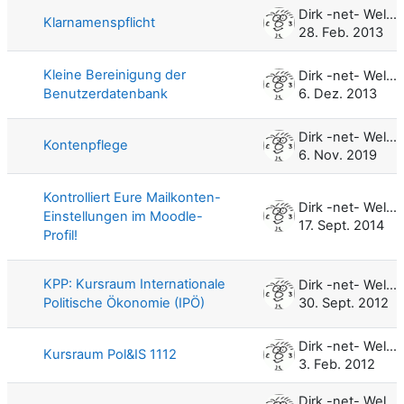
Dirk -net- Weller
Klarnamenspflicht
28. Feb. 2013
Kleine Bereinigung der
Dirk -net- Weller
Benutzerdatenbank
6. Dez. 2013
Dirk -net- Weller
Kontenpflege
6. Nov. 2019
Kontrolliert Eure Mailkonten-
Dirk -net- Weller
Einstellungen im Moodle-
17. Sept. 2014
Profil!
KPP: Kursraum Internationale
Dirk -net- Weller
Politische Ökonomie (IPÖ)
30. Sept. 2012
Dirk -net- Weller
Kursraum Pol&IS 1112
3. Feb. 2012
Dirk -net- Weller