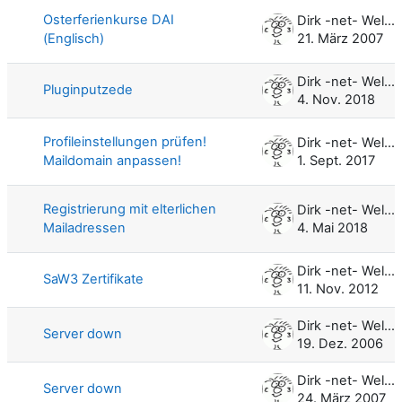
Osterferienkurse DAI
Dirk -net- Weller
(Englisch)
21. März 2007
Dirk -net- Weller
Pluginputzede
4. Nov. 2018
Profileinstellungen prüfen!
Dirk -net- Weller
Maildomain anpassen!
1. Sept. 2017
Registrierung mit elterlichen
Dirk -net- Weller
Mailadressen
4. Mai 2018
Dirk -net- Weller
SaW3 Zertifikate
11. Nov. 2012
Dirk -net- Weller
Server down
19. Dez. 2006
Dirk -net- Weller
Server down
24. März 2007