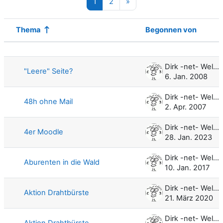
Seite 1
Seite 2
Nächste Seite
1
2
»
Thema
Begonnen von
Status
Liste der Themen - 100 von 120
Dirk -net- Weller
"Leere" Seite?
6. Jan. 2008
Dirk -net- Weller
48h ohne Mail
2. Apr. 2007
Dirk -net- Weller
4er Moodle
28. Jan. 2023
Dirk -net- Weller
Aburenten in die Wald
10. Jan. 2017
Dirk -net- Weller
Aktion Drahtbürste
21. März 2020
Dirk -net- Weller
Aktion Drahtbürste