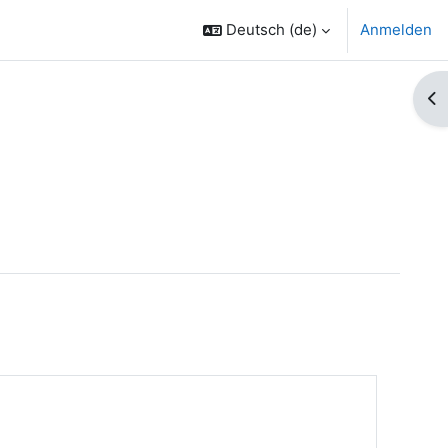
Deutsch ‎(de)‎
Anmelden
Bl