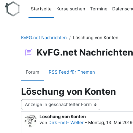
Zum Hauptinhalt
Startseite
Kurse suchen
Termine
Datensch
KvFG.net Nachrichten
Löschung von Konten
KvFG.net Nachrichte
Forum
RSS Feed für Themen
Löschung von Konten
Anzeigemodus
Löschung von Konten
Anzahl Antworten: 0
von
Dirk -net- Weller
-
Montag, 13. Mai 2019