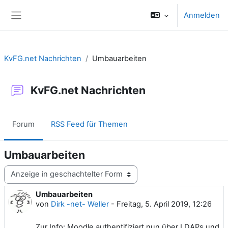
Zum Hauptinhalt
Anmelden
Website-Übersicht
KvFG.net Nachrichten
Umbauarbeiten
KvFG.net Nachrichten
Forum
RSS Feed für Themen
Umbauarbeiten
Anzeigemodus
Umbauarbeiten
Anzahl Antworten: 0
von
Dirk -net- Weller
-
Freitag, 5. April 2019, 12:26
Zur Info: Moodle authentifiziert nun über LDAPs und