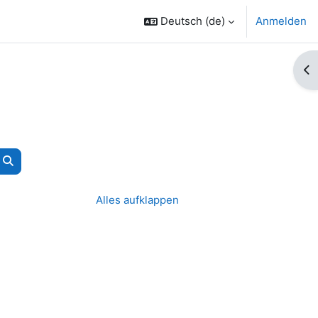
Deutsch ‎(de)‎
Anmelden
Bl
Kurse suchen
Alles aufklappen