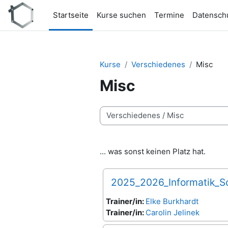
Zum Hauptinhalt
Startseite
Kurse suchen
Termine
Datensch
Kurse
Verschiedenes
Misc
Misc
Kursbereiche
... was sonst keinen Platz hat.
2025_2026_Informatik_S
Trainer/in:
Elke Burkhardt
Trainer/in:
Carolin Jelinek