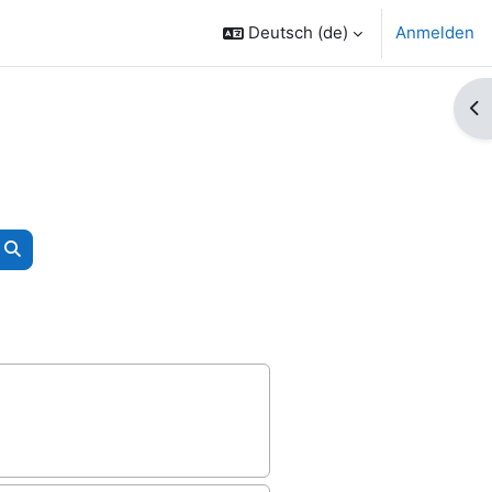
Deutsch ‎(de)‎
Anmelden
Bl
Kurse suchen