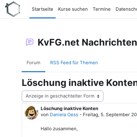
Zum Hauptinhalt
Startseite
Kurse suchen
Termine
Datensch
KvFG.net Nachrichte
Forum
RSS Feed für Themen
Löschung inaktive Konte
Anzeigemodus
Löschung inaktive Konten
Anzahl Antworten: 0
von
Daniela Oess
-
Freitag, 5. September 20
Hallo zusammen,