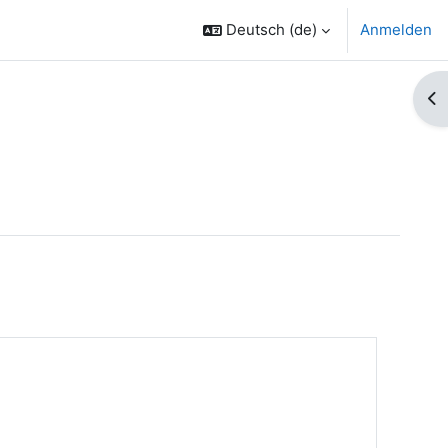
Deutsch ‎(de)‎
Anmelden
Bl