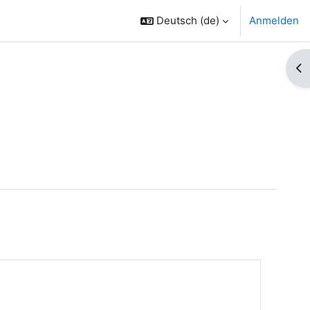
Deutsch ‎(de)‎
Anmelden
Bl