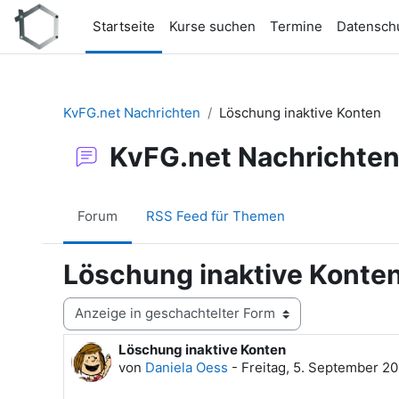
Zum Hauptinhalt
Startseite
Kurse suchen
Termine
Datensch
KvFG.net Nachrichten
Löschung inaktive Konten
KvFG.net Nachrichte
Forum
RSS Feed für Themen
Löschung inaktive Konte
Anzeigemodus
Löschung inaktive Konten
Anzahl Antworten: 0
von
Daniela Oess
-
Freitag, 5. September 20