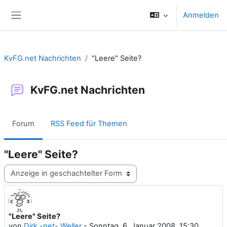
Zum Hauptinhalt
Anmelden
Website-Übersicht
KvFG.net Nachrichten
"Leere" Seite?
KvFG.net Nachrichten
Forum
RSS Feed für Themen
"Leere" Seite?
Anzeigemodus
"Leere" Seite?
Anzahl Antworten: 0
von
Dirk -net- Weller
-
Sonntag, 6. Januar 2008, 15:30