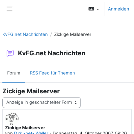
Zum Hauptinhalt
Anmelden
Website-Übersicht
KvFG.net Nachrichten
Zickige Mailserver
KvFG.net Nachrichten
Forum
RSS Feed für Themen
Zickige Mailserver
Anzeigemodus
Zickige Mailserver
Anzahl Antworten: 0
von
Dirk -net- Weller
-
Donnerstag, 4. Oktober 2007, 09:20