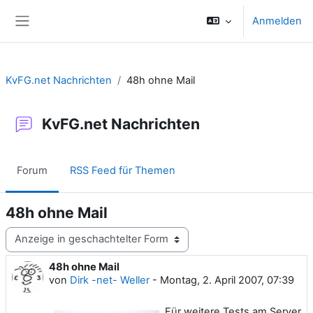
Zum Hauptinhalt
Anmelden
Website-Übersicht
KvFG.net Nachrichten
48h ohne Mail
KvFG.net Nachrichten
Forum
RSS Feed für Themen
48h ohne Mail
Anzeigemodus
48h ohne Mail
Anzahl Antworten: 0
von
Dirk -net- Weller
-
Montag, 2. April 2007, 07:39
Für weitere Tests am Server