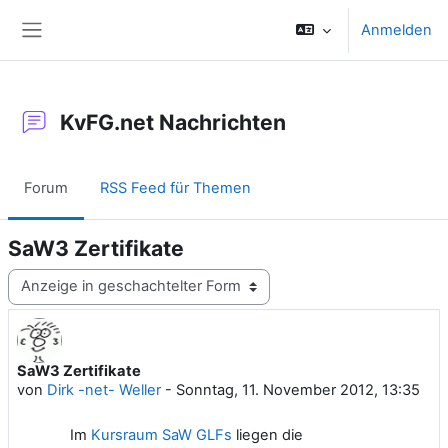
Zum Hauptinhalt
Anmelden
Website-Übersicht
KvFG.net Nachrichten
Forum
RSS Feed für Themen
SaW3 Zertifikate
Anzeigemodus
SaW3 Zertifikate
Anzahl Antworten: 0
von
Dirk -net- Weller
-
Sonntag, 11. November 2012, 13:35
Im
Kursraum SaW GLFs
liegen die