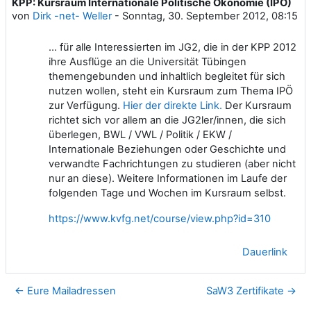
KPP: Kursraum Internationale Politische Ökonomie (IPÖ)
Anzahl Antworten: 0
von
Dirk -net- Weller
-
Sonntag, 30. September 2012, 08:15
... für alle Interessierten im JG2, die in der KPP 2012
ihre Ausflüge an die Universität Tübingen
themengebunden und inhaltlich begleitet für sich
nutzen wollen, steht ein Kursraum zum Thema IPÖ
zur Verfügung.
Hier der direkte Link.
Der Kursraum
richtet sich vor allem an die JG2ler/innen, die sich
überlegen, BWL / VWL / Politik / EKW /
Internationale Beziehungen oder Geschichte und
verwandte Fachrichtungen zu studieren (aber nicht
nur an diese). Weitere Informationen im Laufe der
folgenden Tage und Wochen im Kursraum selbst.
https://www.kvfg.net/course/view.php?id=310
Dauerlink
← Eure Mailadressen
SaW3 Zertifikate →