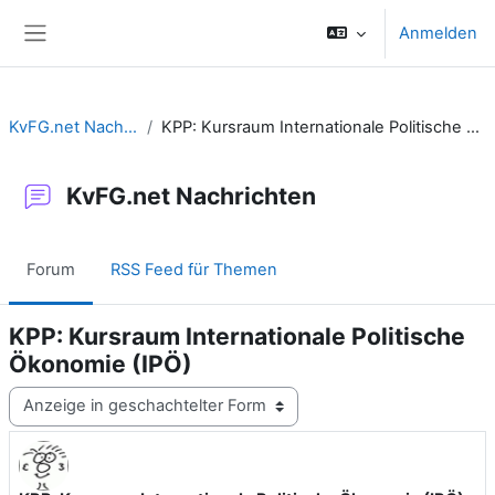
Zum Hauptinhalt
Anmelden
Website-Übersicht
KvFG.net Nachrichten
KPP: Kursraum Internationale Politische Ökonomie (IPÖ)
KvFG.net Nachrichten
Forum
RSS Feed für Themen
KPP: Kursraum Internationale Politische
Ökonomie (IPÖ)
Anzeigemodus