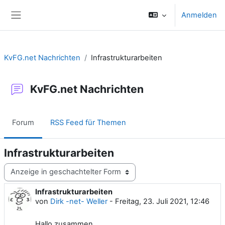
Zum Hauptinhalt
Anmelden
Website-Übersicht
KvFG.net Nachrichten
Infrastrukturarbeiten
KvFG.net Nachrichten
Forum
RSS Feed für Themen
Infrastrukturarbeiten
Anzeigemodus
Infrastrukturarbeiten
Anzahl Antworten: 0
von
Dirk -net- Weller
-
Freitag, 23. Juli 2021, 12:46
Hallo zusammen,