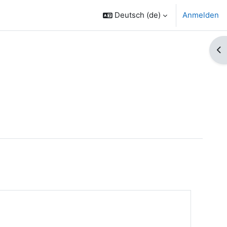
Deutsch ‎(de)‎
Anmelden
Bl