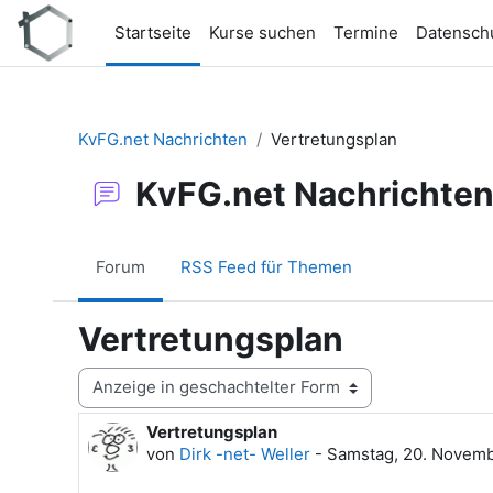
Zum Hauptinhalt
Startseite
Kurse suchen
Termine
Datensch
KvFG.net Nachrichten
Vertretungsplan
KvFG.net Nachrichte
Forum
RSS Feed für Themen
Vertretungsplan
Anzeigemodus
Vertretungsplan
Anzahl Antworten: 0
von
Dirk -net- Weller
-
Samstag, 20. Novemb