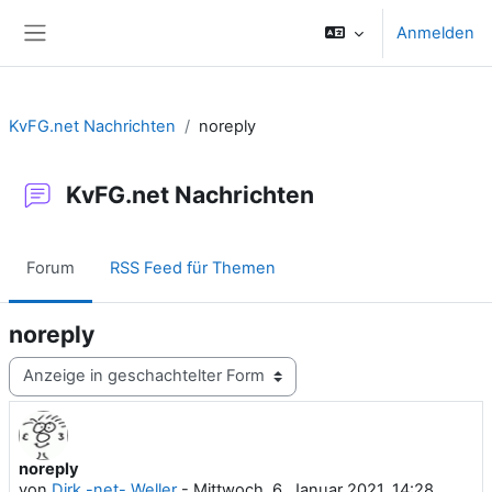
Zum Hauptinhalt
Anmelden
Website-Übersicht
KvFG.net Nachrichten
noreply
KvFG.net Nachrichten
Forum
RSS Feed für Themen
noreply
Anzeigemodus
noreply
Anzahl Antworten: 0
von
Dirk -net- Weller
-
Mittwoch, 6. Januar 2021, 14:28