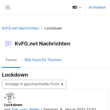
Zum Hauptinhalt
Anmelden
Website-Übersicht
KvFG.net Nachrichten
Lockdown
KvFG.net Nachrichten
Forum
RSS Feed für Themen
Lockdown
Anzeigemodus
Lockdown
Anzahl Antworten: 0
von
Dirk -net- Weller
-
Samstag, 9. Januar 2021, 12:52