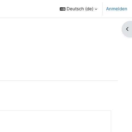
Deutsch ‎(de)‎
Anmelden
Bl