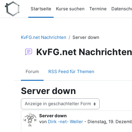
Zum Hauptinhalt
Startseite
Kurse suchen
Termine
Datensch
KvFG.net Nachrichten
Server down
KvFG.net Nachrichte
Forum
RSS Feed für Themen
Server down
Anzeigemodus
Server down
Anzahl Antworten: 0
von
Dirk -net- Weller
-
Dienstag, 19. Dezem