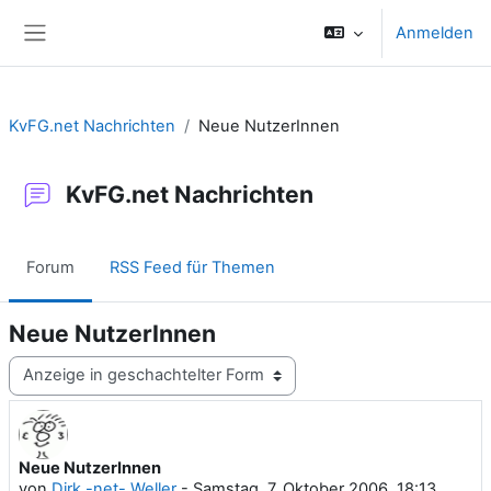
Zum Hauptinhalt
Anmelden
Website-Übersicht
KvFG.net Nachrichten
Neue NutzerInnen
KvFG.net Nachrichten
Forum
RSS Feed für Themen
Neue NutzerInnen
Anzeigemodus
Neue NutzerInnen
Anzahl Antworten: 0
von
Dirk -net- Weller
-
Samstag, 7. Oktober 2006, 18:13