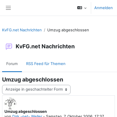
Zum Hauptinhalt
Anmelden
Website-Übersicht
KvFG.net Nachrichten
Umzug abgeschlossen
KvFG.net Nachrichten
Forum
RSS Feed für Themen
Umzug abgeschlossen
Anzeigemodus
Umzug abgeschlossen
Anzahl Antworten: 0
von
Dirk -net- Weller
-
Samstag, 7. Oktober 2006, 17:37