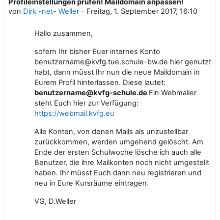
Profileinstellungen prüfen! Maildomain anpassen!
Anzahl Antworten: 0
von
Dirk -net- Weller
-
Freitag, 1. September 2017, 16:10
Hallo zusammen,
sofern Ihr bisher Euer internes Konto
benutzername@kvfg.tue.schule-bw.de hier genutzt
habt, dann müsst Ihr nun die neue Maildomain in
Eurem Profil hinterlassen. Diese lautet:
benutzername@kvfg-schule.de
Ein Webmailer
steht Euch hier zur Verfügung:
https://webmail.kvfg.eu
Alle Konten, von denen Mails als unzustellbar
zurückkommen, werden umgehend gelöscht. Am
Ende der ersten Schulwoche lösche ich auch alle
Benutzer, die ihre Mailkonten noch nicht umgestellt
haben. Ihr müsst Euch dann neu registrieren und
neu in Eure Kursräume eintragen.
VG, D.Weller