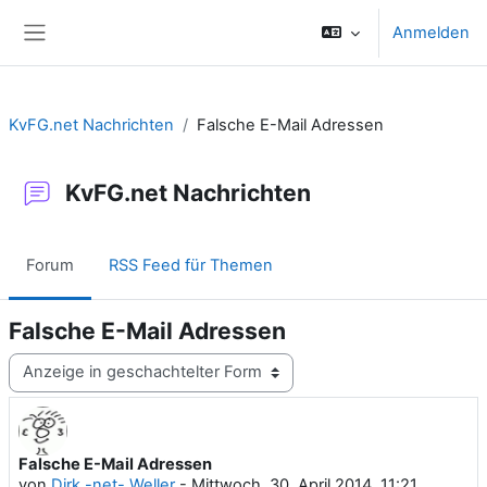
Zum Hauptinhalt
Anmelden
Website-Übersicht
KvFG.net Nachrichten
Falsche E-Mail Adressen
KvFG.net Nachrichten
Forum
RSS Feed für Themen
Falsche E-Mail Adressen
Anzeigemodus
Falsche E-Mail Adressen
Anzahl Antworten: 0
von
Dirk -net- Weller
-
Mittwoch, 30. April 2014, 11:21