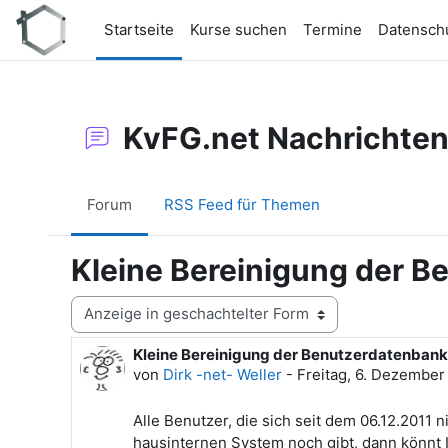
Zum Hauptinhalt
Startseite
Kurse suchen
Termine
Datensch
KvFG.net Nachrichte
Forum
RSS Feed für Themen
Kleine Bereinigung der 
Anzeigemodus
Kleine Bereinigung der Benutzerdatenbank
Anzahl Antworten: 0
von
Dirk -net- Weller
-
Freitag, 6. Dezember
Alle Benutzer, die sich seit dem 06.12.201
hausinternen System noch gibt, dann könnt I