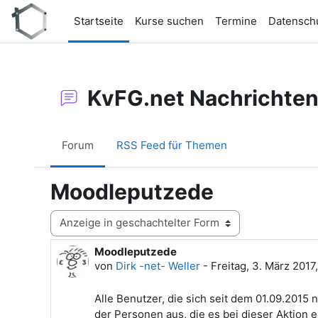
Zum Hauptinhalt
Startseite
Kurse suchen
Termine
Datensch
KvFG.net Nachrichte
Forum
RSS Feed für Themen
Moodleputzede
Anzeigemodus
Moodleputzede
Anzahl Antworten: 0
von
Dirk -net- Weller
-
Freitag, 3. März 2017
Alle Benutzer, die sich seit dem 01.09.201
der Personen aus, die es bei dieser Aktion e