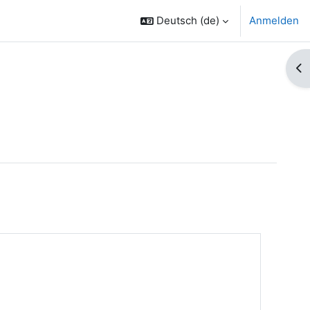
Deutsch ‎(de)‎
Anmelden
Bl