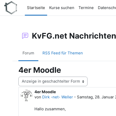
Zum Hauptinhalt
Startseite
Kurse suchen
Termine
Datensch
KvFG.net Nachrichte
Forum
RSS Feed für Themen
4er Moodle
Anzeigemodus
4er Moodle
Anzahl Antworten: 0
von
Dirk -net- Weller
-
Samstag, 28. Januar 
Hallo zusammen,