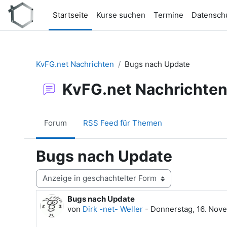
Zum Hauptinhalt
Startseite
Kurse suchen
Termine
Datensch
KvFG.net Nachrichten
Bugs nach Update
KvFG.net Nachrichte
Forum
RSS Feed für Themen
Bugs nach Update
Anzeigemodus
Bugs nach Update
Anzahl Antworten: 0
von
Dirk -net- Weller
-
Donnerstag, 16. Nov