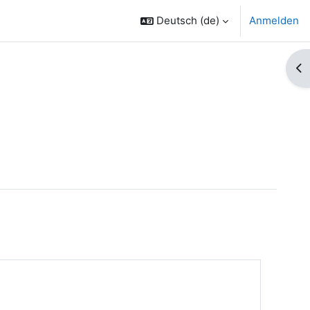
Deutsch ‎(de)‎
Anmelden
Bl