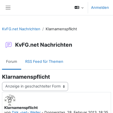
Zum Hauptinhalt
Anmelden
Website-Übersicht
KvFG.net Nachrichten
Klarnamenspflicht
KvFG.net Nachrichten
Forum
RSS Feed für Themen
Klarnamenspflicht
Anzeigemodus
Klarnamenspflicht
Anzahl Antworten: 0
von
Dirk -net- Weller
-
Donnerstag, 28. Februar 2013, 18:35