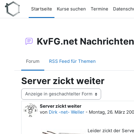
Zum Hauptinhalt
Startseite
Kurse suchen
Termine
Datensch
KvFG.net Nachrichte
Forum
RSS Feed für Themen
Server zickt weiter
Anzeigemodus
Server zickt weiter
Anzahl Antworten: 0
von
Dirk -net- Weller
-
Montag, 26. März 200
Leider zickt der Ser