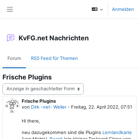
Zum Hauptinhalt
Anmelden
Website-Übersicht
KvFG.net Nachrichten
Forum
RSS Feed für Themen
Frische Plugins
Anzeigemodus
Frische Plugins
Anzahl Antworten: 0
von
Dirk -net- Weller
-
Freitag, 22. April 2022, 07:51
Hi there,
neu dazugekommen sind die Plugins
Lernlandkarte
(von Mebis),
Board
(ein kleiner Taskcard Clone von