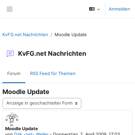
Zum Hauptinhalt
Anmelden
Website-Übersicht
KvFG.net Nachrichten
Moodle Update
KvFG.net Nachrichten
Forum
RSS Feed für Themen
Moodle Update
Anzeigemodus
Moodle Update
Anzahl Antworten: 0
von
Dirk -net- Weller
-
Donnerstag, 2. April 2009, 17:03