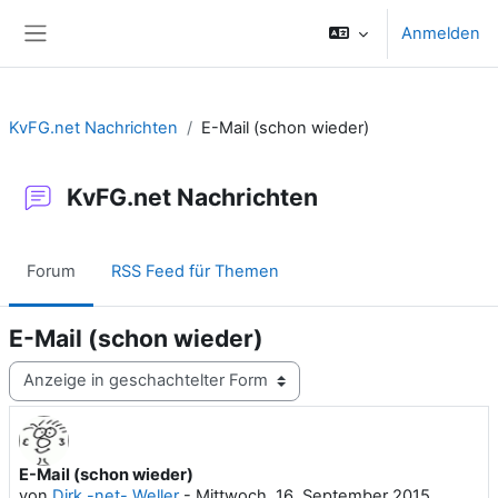
Zum Hauptinhalt
Anmelden
Website-Übersicht
KvFG.net Nachrichten
E-Mail (schon wieder)
KvFG.net Nachrichten
Forum
RSS Feed für Themen
E-Mail (schon wieder)
Anzeigemodus
E-Mail (schon wieder)
Anzahl Antworten: 0
von
Dirk -net- Weller
-
Mittwoch, 16. September 2015,