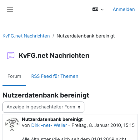
Zum Hauptinhalt
Anmelden
Website-Übersicht
KvFG.net Nachrichten
Nutzerdatenbank bereinigt
KvFG.net Nachrichten
Forum
RSS Feed für Themen
Nutzerdatenbank bereinigt
Anzeigemodus
Nutzerdatenbank bereinigt
Anzahl Antworten: 0
von
Dirk -net- Weller
-
Freitag, 8. Januar 2010, 15:15
Alle Altnutzer (die sich seit dem 01.01.2009 nicht