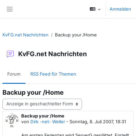
Zum Hauptinhalt
Anmelden
Website-Übersicht
KvFG.net Nachrichten
Backup your /Home
KvFG.net Nachrichten
Forum
RSS Feed für Themen
Backup your /Home
Anzeigemodus
Backup your /Home
Anzahl Antworten: 0
von
Dirk -net- Weller
-
Sonntag, 8. Juli 2007, 18:31
Am ersten Ferientag wird ServerG geplättet. Erstellt