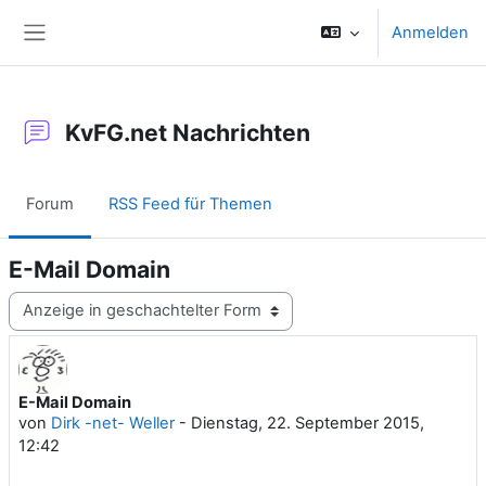
Zum Hauptinhalt
Anmelden
Website-Übersicht
KvFG.net Nachrichten
Forum
RSS Feed für Themen
E-Mail Domain
Anzeigemodus
E-Mail Domain
Anzahl Antworten: 0
von
Dirk -net- Weller
-
Dienstag, 22. September 2015,
12:42