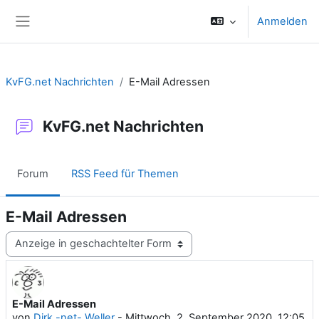
Zum Hauptinhalt
Anmelden
Website-Übersicht
KvFG.net Nachrichten
E-Mail Adressen
KvFG.net Nachrichten
Forum
RSS Feed für Themen
E-Mail Adressen
Anzeigemodus
E-Mail Adressen
Anzahl Antworten: 0
von
Dirk -net- Weller
-
Mittwoch, 2. September 2020, 12:05