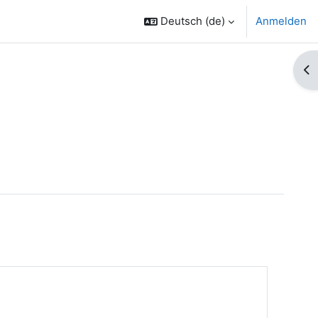
Deutsch ‎(de)‎
Anmelden
Bl