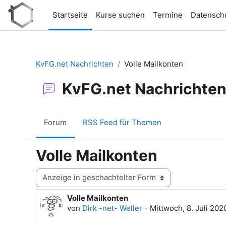
Zum Hauptinhalt
Startseite
Kurse suchen
Termine
Datensch
KvFG.net Nachrichten
Volle Mailkonten
KvFG.net Nachrichte
Forum
RSS Feed für Themen
Volle Mailkonten
Anzeigemodus
Volle Mailkonten
Anzahl Antworten: 0
von
Dirk -net- Weller
-
Mittwoch, 8. Juli 202