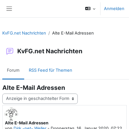
Zum Hauptinhalt
Anmelden
Website-Übersicht
KvFG.net Nachrichten
Alte E-Mail Adressen
KvFG.net Nachrichten
Forum
RSS Feed für Themen
Alte E-Mail Adressen
Anzeigemodus
Alte E-Mail Adressen
Anzahl Antworten: 0
von
Dirk -net- Weller
-
Donnerstag, 16. Januar 2020, 07:22