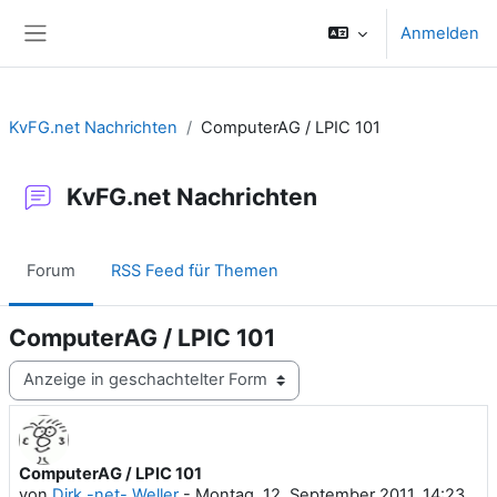
Zum Hauptinhalt
Anmelden
Website-Übersicht
KvFG.net Nachrichten
ComputerAG / LPIC 101
KvFG.net Nachrichten
Forum
RSS Feed für Themen
ComputerAG / LPIC 101
Anzeigemodus
ComputerAG / LPIC 101
Anzahl Antworten: 0
von
Dirk -net- Weller
-
Montag, 12. September 2011, 14:23