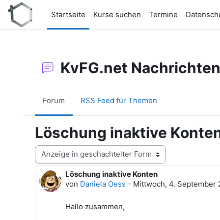
Zum Hauptinhalt
Startseite
Kurse suchen
Termine
Datensch
KvFG.net Nachrichte
Forum
RSS Feed für Themen
Löschung inaktive Konte
Anzeigemodus
Löschung inaktive Konten
Anzahl Antworten: 0
von
Daniela Oess
-
Mittwoch, 4. September 
Hallo zusammen,