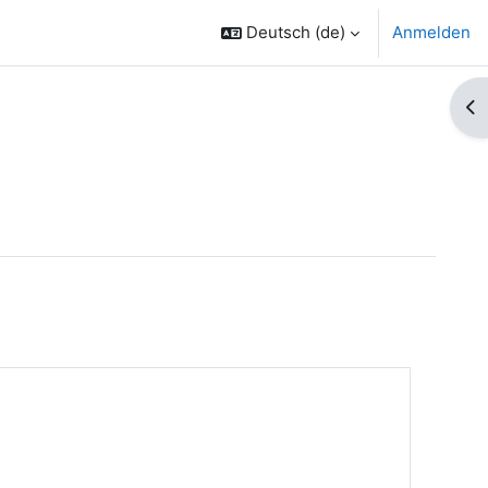
Deutsch ‎(de)‎
Anmelden
Bl