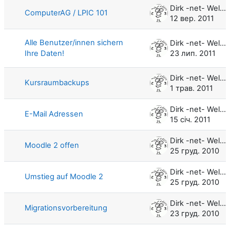
Dirk -net- Weller
ComputerAG / LPIC 101
12 вер. 2011
Alle Benutzer/innen sichern
Dirk -net- Weller
Ihre Daten!
23 лип. 2011
Dirk -net- Weller
Kursraumbackups
1 трав. 2011
Dirk -net- Weller
E-Mail Adressen
15 січ. 2011
Dirk -net- Weller
Moodle 2 offen
25 груд. 2010
Dirk -net- Weller
Umstieg auf Moodle 2
25 груд. 2010
Dirk -net- Weller
Migrationsvorbereitung
23 груд. 2010