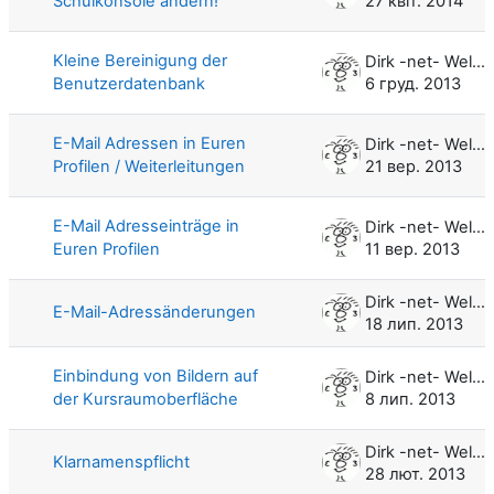
Schulkonsole ändern!
27 квіт. 2014
Kleine Bereinigung der
Dirk -net- Weller
Benutzerdatenbank
6 груд. 2013
E-Mail Adressen in Euren
Dirk -net- Weller
Profilen / Weiterleitungen
21 вер. 2013
E-Mail Adresseinträge in
Dirk -net- Weller
Euren Profilen
11 вер. 2013
Dirk -net- Weller
E-Mail-Adressänderungen
18 лип. 2013
Einbindung von Bildern auf
Dirk -net- Weller
der Kursraumoberfläche
8 лип. 2013
Dirk -net- Weller
Klarnamenspflicht
28 лют. 2013