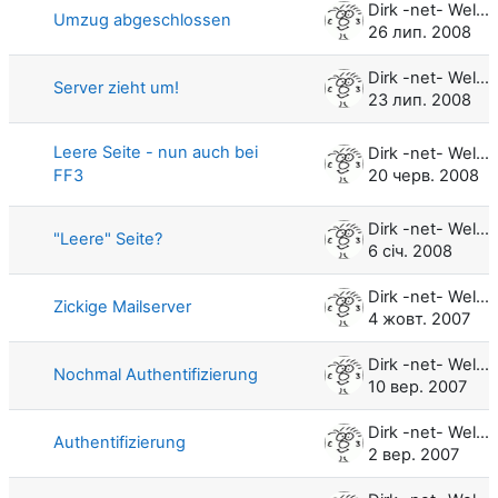
Dirk -net- Weller
Umzug abgeschlossen
26 лип. 2008
Dirk -net- Weller
Server zieht um!
23 лип. 2008
Leere Seite - nun auch bei
Dirk -net- Weller
FF3
20 черв. 2008
Dirk -net- Weller
"Leere" Seite?
6 січ. 2008
Dirk -net- Weller
Zickige Mailserver
4 жовт. 2007
Dirk -net- Weller
Nochmal Authentifizierung
10 вер. 2007
Dirk -net- Weller
Authentifizierung
2 вер. 2007