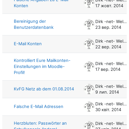
Konten
17 жовт. 2014
Bereinigung der
Dirk -net- Weller
Benutzerdatenbank
23 вер. 2014
Dirk -net- Weller
E-Mail Konten
22 вер. 2014
Kontrolliert Eure Mailkonten-
Dirk -net- Weller
Einstellungen im Moodle-
17 вер. 2014
Profil!
Dirk -net- Weller
KvFG Netz ab dem 01.08.2014
9 лип. 2014
Dirk -net- Weller
Falsche E-Mail Adressen
30 квіт. 2014
Herzbluten: Passwörter an
Dirk -net- Weller