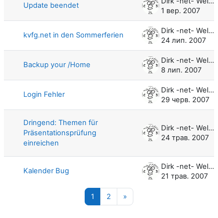
Dirk -net- Weller
Update beendet
1 вер. 2007
Dirk -net- Weller
kvfg.net in den Sommerferien
24 лип. 2007
Dirk -net- Weller
Backup your /Home
8 лип. 2007
Dirk -net- Weller
Login Fehler
29 черв. 2007
Dringend: Themen für
Dirk -net- Weller
Präsentationsprüfung
24 трав. 2007
einreichen
Dirk -net- Weller
Kalender Bug
21 трав. 2007
Сторінка 1
Сторінка 2
Наступна сторінка
1
2
»