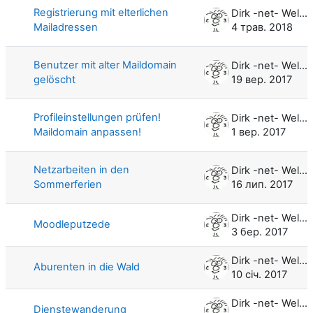
Registrierung mit elterlichen
Dirk -net- Weller
Mailadressen
4 трав. 2018
Benutzer mit alter Maildomain
Dirk -net- Weller
gelöscht
19 вер. 2017
Profileinstellungen prüfen!
Dirk -net- Weller
Maildomain anpassen!
1 вер. 2017
Netzarbeiten in den
Dirk -net- Weller
Sommerferien
16 лип. 2017
Dirk -net- Weller
Moodleputzede
3 бер. 2017
Dirk -net- Weller
Aburenten in die Wald
10 січ. 2017
Dirk -net- Weller
Dienstewanderung