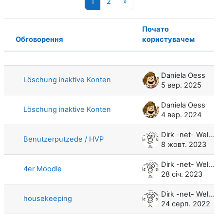
Сторінка 1
Сторінка 2
Наступна сторінка
1
2
»
Почато
Обговорення
користувачем
Статус
Список обговорень. Показано 100 з
Daniela Oess
Löschung inaktive Konten
5 вер. 2025
Daniela Oess
Löschung inaktive Konten
4 вер. 2024
Dirk -net- Weller
Benutzerputzede / HVP
8 жовт. 2023
Dirk -net- Weller
4er Moodle
28 січ. 2023
Dirk -net- Weller
housekeeping
24 серп. 2022