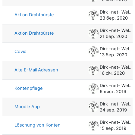
Dirk -net- Weller
Aktion Drahtbürste
23 бер. 2020
Dirk -net- Weller
Aktion Drahtbürste
21 бер. 2020
Dirk -net- Weller
Covid
13 бер. 2020
Dirk -net- Weller
Alte E-Mail Adressen
16 січ. 2020
Dirk -net- Weller
Kontenpflege
6 лист. 2019
Dirk -net- Weller
Moodle App
24 вер. 2019
Dirk -net- Weller
Löschung von Konten
15 вер. 2019