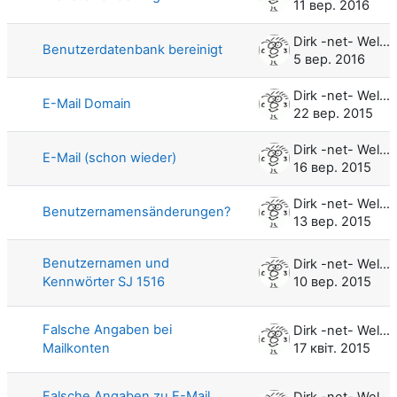
11 вер. 2016
Dirk -net- Weller
Benutzerdatenbank bereinigt
5 вер. 2016
Dirk -net- Weller
E-Mail Domain
22 вер. 2015
Dirk -net- Weller
E-Mail (schon wieder)
16 вер. 2015
Dirk -net- Weller
Benutzernamensänderungen?
13 вер. 2015
Benutzernamen und
Dirk -net- Weller
Kennwörter SJ 1516
10 вер. 2015
Falsche Angaben bei
Dirk -net- Weller
Mailkonten
17 квіт. 2015
Falsche Angaben zu E-Mail
Dirk -net- Weller