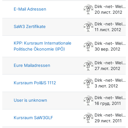
Dirk -net- Weller
E-Mail Adressen
20 лист. 2012
Dirk -net- Weller
SaW3 Zertifikate
11 лист. 2012
KPP: Kursraum Internationale
Dirk -net- Weller
Politische Ökonomie (IPÖ)
30 вер. 2012
Dirk -net- Weller
Eure Mailadressen
27 лют. 2012
Dirk -net- Weller
Kursraum Pol&IS 1112
3 лют. 2012
Dirk -net- Weller
User is unknown
16 груд. 2011
Dirk -net- Weller
Kursraum SaW3GLF
29 лист. 2011