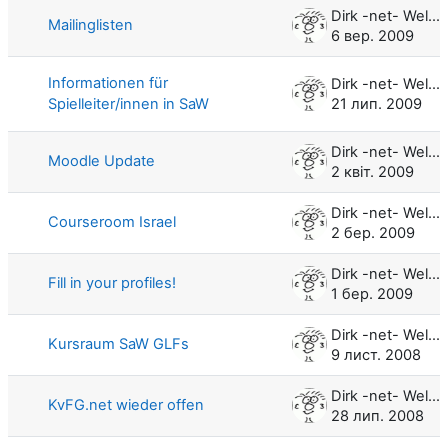
Dirk -net- Weller
Mailinglisten
6 вер. 2009
Informationen für
Dirk -net- Weller
Spielleiter/innen in SaW
21 лип. 2009
Dirk -net- Weller
Moodle Update
2 квіт. 2009
Dirk -net- Weller
Courseroom Israel
2 бер. 2009
Dirk -net- Weller
Fill in your profiles!
1 бер. 2009
Dirk -net- Weller
Kursraum SaW GLFs
9 лист. 2008
Dirk -net- Weller
KvFG.net wieder offen
28 лип. 2008