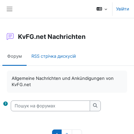
Перейти до головного вмісту
Увійти
Бокова панель
KvFG.net Nachrichten
Форум
RSS стрічка дискусій
Умови завершення
Allgemeine Nachrichten und Ankündigungen von
KvFG.net
Пошук на форумах
Пошук на форума