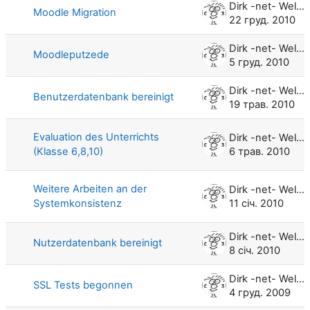
Dirk -net- Weller
Moodle Migration
22 груд. 2010
Dirk -net- Weller
Moodleputzede
5 груд. 2010
Dirk -net- Weller
Benutzerdatenbank bereinigt
19 трав. 2010
Evaluation des Unterrichts
Dirk -net- Weller
(Klasse 6,8,10)
6 трав. 2010
Weitere Arbeiten an der
Dirk -net- Weller
Systemkonsistenz
11 січ. 2010
Dirk -net- Weller
Nutzerdatenbank bereinigt
8 січ. 2010
Dirk -net- Weller
SSL Tests begonnen
4 груд. 2009