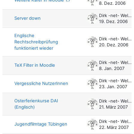
8. Dez. 2006
Dirk -net- Weller
Server down
19. Dez. 2006
Englische
Dirk -net- Weller
Rechtschreibprüfung
20. Dez. 2006
funktioniert wieder
Dirk -net- Weller
TeX Filter in Moodle
8. Jan. 2007
Dirk -net- Weller
Vergessliche NutzerInnen
23. Jan. 2007
Osterferienkurse DAI
Dirk -net- Weller
(Englisch)
21. März 2007
Dirk -net- Weller
Jugendfilmtage Tübingen
22. März 2007