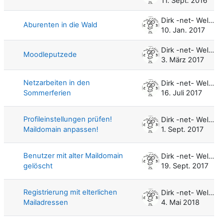
11. Sept. 2016
Dirk -net- Weller
Aburenten in die Wald
10. Jan. 2017
Dirk -net- Weller
Moodleputzede
3. März 2017
Netzarbeiten in den
Dirk -net- Weller
Sommerferien
16. Juli 2017
Profileinstellungen prüfen!
Dirk -net- Weller
Maildomain anpassen!
1. Sept. 2017
Benutzer mit alter Maildomain
Dirk -net- Weller
gelöscht
19. Sept. 2017
Registrierung mit elterlichen
Dirk -net- Weller
Mailadressen
4. Mai 2018