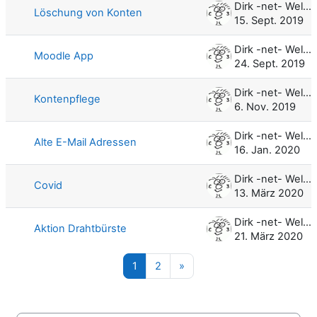
Dirk -net- Weller
Löschung von Konten
15. Sept. 2019
Dirk -net- Weller
Moodle App
24. Sept. 2019
Dirk -net- Weller
Kontenpflege
6. Nov. 2019
Dirk -net- Weller
Alte E-Mail Adressen
16. Jan. 2020
Dirk -net- Weller
Covid
13. März 2020
Dirk -net- Weller
Aktion Drahtbürste
21. März 2020
Seite 1
Seite 2
Nächste Seite
1
2
»