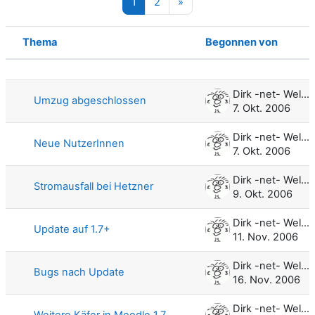
Seite 1
Seite 2
Nächste Seite
1
2
»
Thema
Begonnen von
Status
Liste der Themen - 100 von 120
Dirk -net- Weller
Umzug abgeschlossen
7. Okt. 2006
Dirk -net- Weller
Neue NutzerInnen
7. Okt. 2006
Dirk -net- Weller
Stromausfall bei Hetzner
9. Okt. 2006
Dirk -net- Weller
Update auf 1.7+
11. Nov. 2006
Dirk -net- Weller
Bugs nach Update
16. Nov. 2006
Dirk -net- Weller
Weitere Käfer in Moodle 1.7