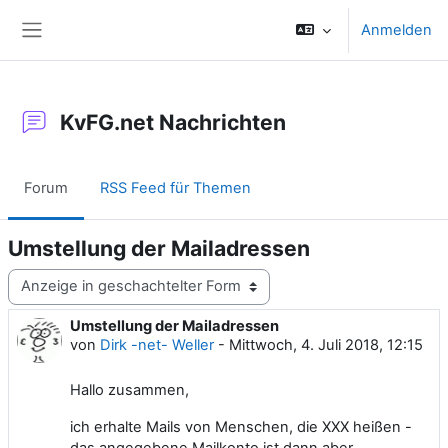
Zum Hauptinhalt
Anmelden
Website-Übersicht
KvFG.net Nachrichten
Forum
RSS Feed für Themen
Umstellung der Mailadressen
Anzeigemodus
Umstellung der Mailadressen
Anzahl Antworten: 0
von
Dirk -net- Weller
-
Mittwoch, 4. Juli 2018, 12:15
Hallo zusammen,
ich erhalte Mails von Menschen, die XXX heißen -
das angegebene Mailkonto ist dann aber