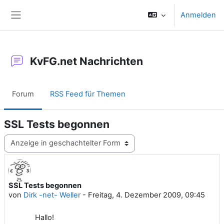
Zum Hauptinhalt
Anmelden
Website-Übersicht
KvFG.net Nachrichten
Forum
RSS Feed für Themen
SSL Tests begonnen
Anzeigemodus
SSL Tests begonnen
Anzahl Antworten: 0
von
Dirk -net- Weller
-
Freitag, 4. Dezember 2009, 09:45
Hallo!