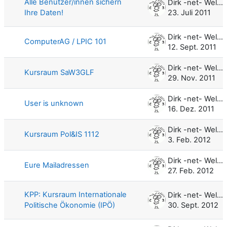
Alle Benutzer/innen sichern
Dirk -net- Weller
Ihre Daten!
23. Juli 2011
Dirk -net- Weller
ComputerAG / LPIC 101
12. Sept. 2011
Dirk -net- Weller
Kursraum SaW3GLF
29. Nov. 2011
Dirk -net- Weller
User is unknown
16. Dez. 2011
Dirk -net- Weller
Kursraum Pol&IS 1112
3. Feb. 2012
Dirk -net- Weller
Eure Mailadressen
27. Feb. 2012
KPP: Kursraum Internationale
Dirk -net- Weller
Politische Ökonomie (IPÖ)
30. Sept. 2012