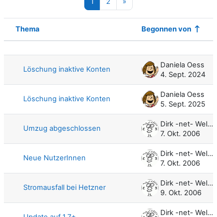
Seite 1
Seite 2
Nächste Seite
1
2
»
Thema
Begonnen von
Status
Liste der Themen - 100 von 120
Daniela Oess
Löschung inaktive Konten
4. Sept. 2024
Daniela Oess
Löschung inaktive Konten
5. Sept. 2025
Dirk -net- Weller
Umzug abgeschlossen
7. Okt. 2006
Dirk -net- Weller
Neue NutzerInnen
7. Okt. 2006
Dirk -net- Weller
Stromausfall bei Hetzner
9. Okt. 2006
Dirk -net- Weller
Update auf 1.7+