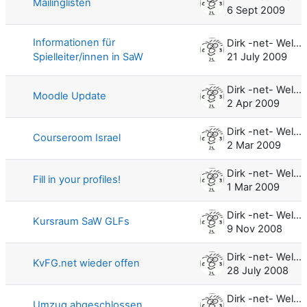
Mailinglisten
6 Sept 2009
Informationen für
Dirk -net- Weller
Spielleiter/innen in SaW
21 July 2009
Dirk -net- Weller
Moodle Update
2 Apr 2009
Dirk -net- Weller
Courseroom Israel
2 Mar 2009
Dirk -net- Weller
Fill in your profiles!
1 Mar 2009
Dirk -net- Weller
Kursraum SaW GLFs
9 Nov 2008
Dirk -net- Weller
KvFG.net wieder offen
28 July 2008
Dirk -net- Weller
Umzug abgeschlossen