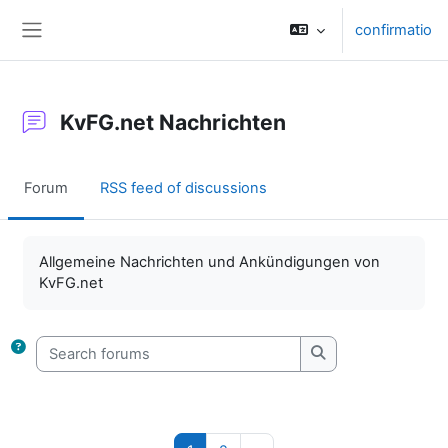
Skip to main content
confirmatio
Side panel
KvFG.net Nachrichten
Forum
RSS feed of discussions
Completion requirements
Allgemeine Nachrichten und Ankündigungen von
KvFG.net
Search forums
Search forums