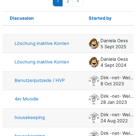
Page 1
Page 2
Next page
1
2
»
Discussion
Started by
Status
List of discussions. Showing 100 of 
Daniela Oess
Löschung inaktive Konten
5 Sept 2025
Daniela Oess
Löschung inaktive Konten
4 Sept 2024
Dirk -net- Weller
Benutzerputzede / HVP
8 Oct 2023
Dirk -net- Weller
4er Moodle
28 Jan 2023
Dirk -net- Weller
housekeeping
24 Aug 2022
Dirk -net- Weller
housekeeping