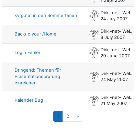
1 Sept 2007
Dirk -net- Weller
kvfg.net in den Sommerferien
24 July 2007
Dirk -net- Weller
Backup your /Home
8 July 2007
Dirk -net- Weller
Login Fehler
29 June 2007
Dringend: Themen für
Dirk -net- Weller
Präsentationsprüfung
24 May 2007
einreichen
Dirk -net- Weller
Kalender Bug
21 May 2007
Page 1
Page 2
Next page
1
2
»