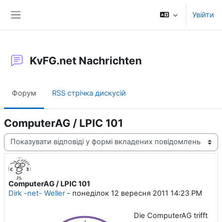
Перейти до головного вмісту
Увійти
Бокова панель
KvFG.net Nachrichten
Форум
RSS стрічка дискусій
ComputerAG / LPIC 101
Тип показу
ComputerAG / LPIC 101
Кількість відповідей: 0
Dirk -net- Weller
-
понеділок 12 вересня 2011 14:23 PM
Die ComputerAG trifft