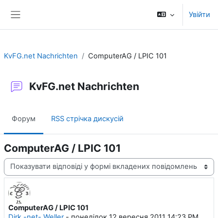
Перейти до головного вмісту
Увійти
Бокова панель
KvFG.net Nachrichten
ComputerAG / LPIC 101
KvFG.net Nachrichten
Форум
RSS стрічка дискусій
ComputerAG / LPIC 101
Тип показу
ComputerAG / LPIC 101
Кількість відповідей: 0
Dirk -net- Weller
-
понеділок 12 вересня 2011 14:23 PM