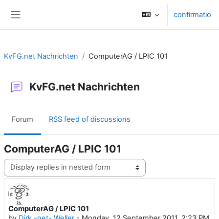
Skip to main content
confirmatio
Side panel
KvFG.net Nachrichten
ComputerAG / LPIC 101
KvFG.net Nachrichten
Forum
RSS feed of discussions
ComputerAG / LPIC 101
Display mode
ComputerAG / LPIC 101
Number of replies: 0
by
Dirk -net- Weller
-
Monday, 12 September 2011, 2:23 PM