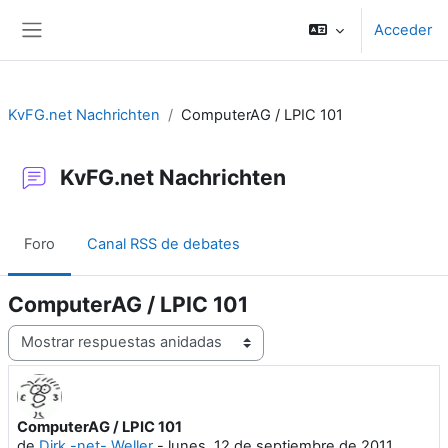
Salta al contenido principal
Acceder
Panel lateral
KvFG.net Nachrichten
ComputerAG / LPIC 101
KvFG.net Nachrichten
Foro
Canal RSS de debates
ComputerAG / LPIC 101
Mostrar modo
ComputerAG / LPIC 101
Número de respuestas: 0
de
Dirk -net- Weller
-
lunes, 12 de septiembre de 2011,