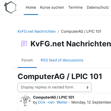
Skip to main content
Home
Kurse suchen
Termine
Datenschutz
KvFG.net Nachrichten
ComputerAG / LPIC 101
KvFG.net Nachrichte
Forum
RSS feed of discussions
ComputerAG / LPIC 101
Display mode
ComputerAG / LPIC 101
Number of replies: 0
by
Dirk -net- Weller
-
Monday, 12 September