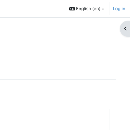
English ‎(en)‎
Log in
Op