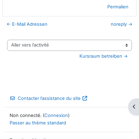
Permalien
← E-Mail Adressen
noreply →
Aller vers l’activité
Kursraum betreiben →
Contacter l’assistance du site
Ouv
Non connecté. (
Connexion
)
Passer au thème standard