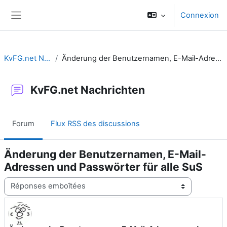
Passer au contenu principal
Connexion
Panneau latéral
KvFG.net Nachrichten
Änderung der Benutzernamen, E-Mail-Adressen und Passwörter für alle SuS
KvFG.net Nachrichten
Forum
Flux RSS des discussions
Änderung der Benutzernamen, E-Mail-
Adressen und Passwörter für alle SuS
Type d’affichage