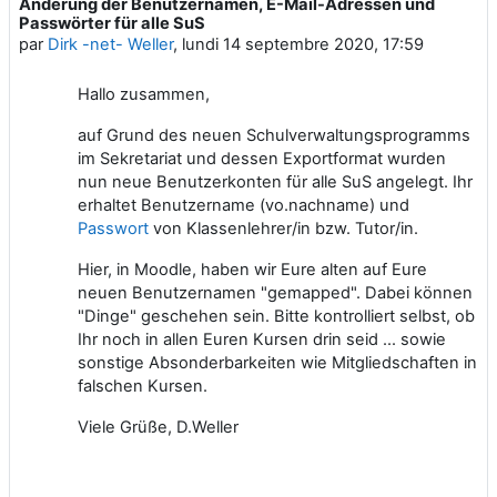
Änderung der Benutzernamen, E-Mail-Adressen und
Nombre de réponses : 0
Passwörter für alle SuS
par
Dirk -net- Weller
,
lundi 14 septembre 2020, 17:59
Hallo zusammen,
auf Grund des neuen Schulverwaltungsprogramms
im Sekretariat und dessen Exportformat wurden
nun neue Benutzerkonten für alle SuS angelegt. Ihr
erhaltet Benutzername (vo.nachname) und
Passwort
von Klassenlehrer/in bzw. Tutor/in.
Hier, in Moodle, haben wir Eure alten auf Eure
neuen Benutzernamen "gemapped". Dabei können
"Dinge" geschehen sein. Bitte kontrolliert selbst, ob
Ihr noch in allen Euren Kursen drin seid ... sowie
sonstige Absonderbarkeiten wie Mitgliedschaften in
falschen Kursen.
Viele Grüße, D.Weller